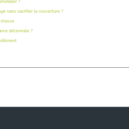
mmobilier ?
 sans sacrifier la couverture ?
e chasse
rance décennale ?
 bâtiment